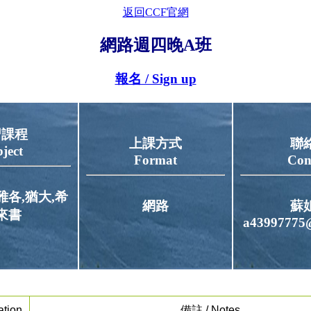
返回CCF官網
網路週四晚A班
報名 / Sign up
習課程
上課方式
聯
ject
Format
Con
雅各,猶大,希
網路
蘇
來書
a43997775
tion
備註 / Notes