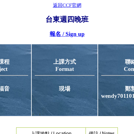
返回CCF官網
台東週四晚班
報名 / Sign up
課程
上課方式
聯
ect
Format
Con
福音
現場
鄭
wendy70110
上課地點 / Location
備註 / Notes