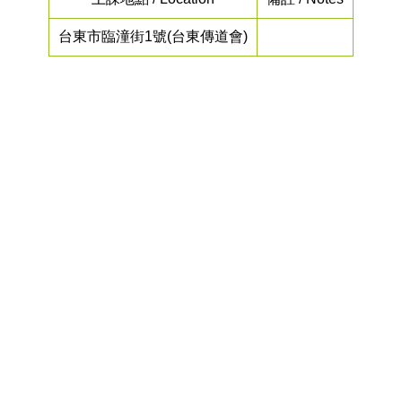
台東市臨潼街1號(台東傳道會)