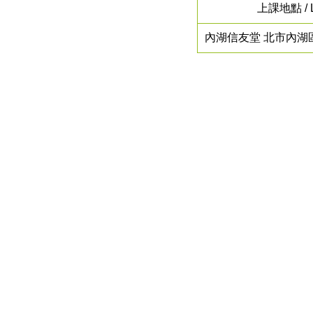
上課地點 / L
內湖信友堂 北市內湖